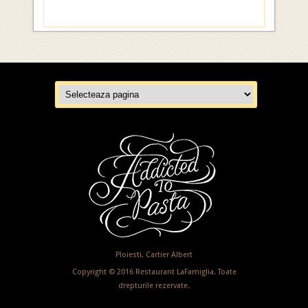
Ploiesti, Cartier Albert
Copyright © 2016 Restaurant LaFamiglia. Toate
drepturile rezervate.