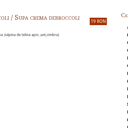
Ca
oli / Supa crema debroccoli
19 RON
 ,tulpina de telina apio ,unt,cimbru)