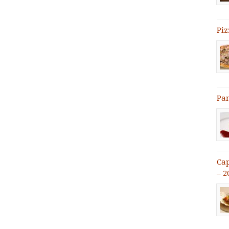
Piz
Pan
Cap
– 2