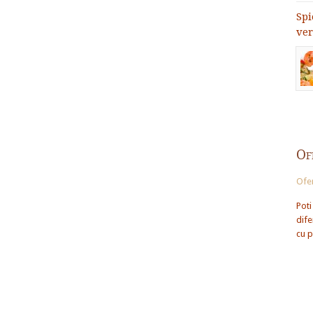
Spi
ver
Of
Ofer
Poti
dife
cu p