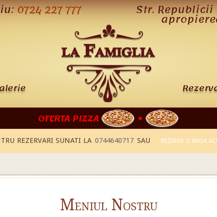
liu:
0724 227 777
Str. Republicii 
apropiere
alerie
Rezerva
OFERTA PIZZA
+
TRU REZERVARI SUNATI LA
0744640717
SAU
REZERVA O MASA A
Meniul Nostru