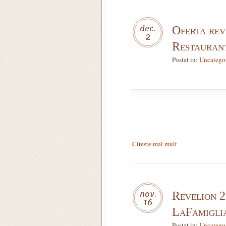
dec.
Oferta rev
2
Restaurant
Postat in:
Uncatego
Citeste mai mult
nov.
Revelion 
16
LaFamiglia
Postat in:
Uncatego