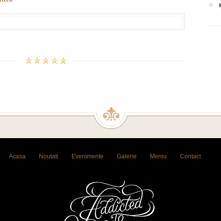
Acasa
Noutati
Evenimente
Galerie
Meniu
Contact