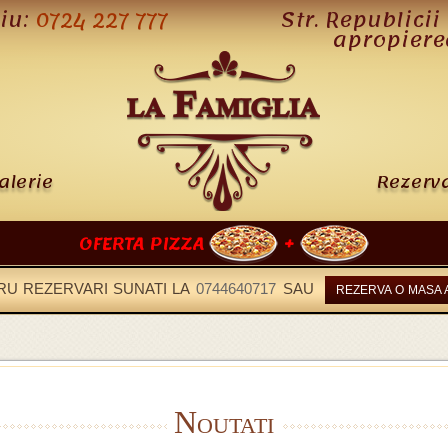
liu:
0724 227 777
Str. Republicii 
apropiere
alerie
Rezerva
OFERTA PIZZA
+
RU REZERVARI SUNATI LA
0744640717
SAU
REZERVA O MASA
Noutati