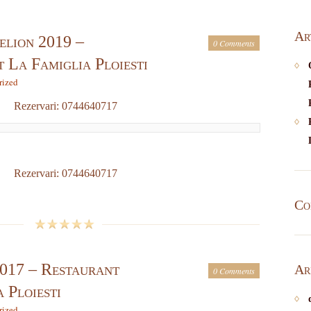
Ar
elion 2019 –
0 Comments
 La Famiglia Ploiesti
rized
Rezervari: 0744640717
Rezervari: 0744640717
Co
2017 – Restaurant
Ar
0 Comments
 Ploiesti
rized